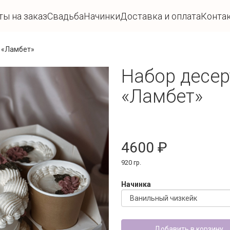
ты на заказ
Свадьба
Начинки
Доставка и оплата
Конта
е «Ламбет»
Набор десер
«Ламбет»
4600
920 гр.
Начинка
Добавить в корзину