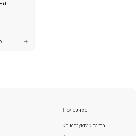
на
»
е
Полезное
Конструктор торта